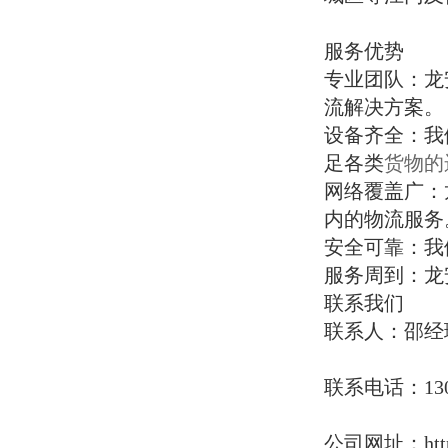
龙安达物流大件运输、龙安达物流设备
辽宁物流专线
托运、龙安达物流特种物流、托板爬梯
吉林物流专线
服务优势
车运输调配、机床模具大件运输、工程
黑龙江物流专线
设备托运、全国整车物流、冷藏运输、
承接货物类型
专业团队：龙
工地搬家全国服务热线：13094281557 邵
肇庆市龙安达物流货运专线拥有丰富的
流解决方案。
经理官方网址：http://www.syad56.com/arti
货物运输经验，能够承接各类工程机械
cle/18658.html
设备、工业设备、建筑材料等货物运
设备齐全：我
龙安达物流 —— 湖南省新乡市专业大件
输，为您提供全方位的物流服务。
足各类
货物的
物流、挖机设备托运、托板爬梯车运输
网络覆盖广：
实力品牌，线路广、车型全、货品多、
工程机械设备
时效稳、
挖机装载机
内的物流服务
压路机
安全可靠：我
摊铺机
旋挖钻机
服务周到：龙
打桩机
联系我们
空压机
联系人：邵经
平地机
翻斗车
工业设备
联系电话：1309
变压器
配电柜
液压设备
公司网址：https:/