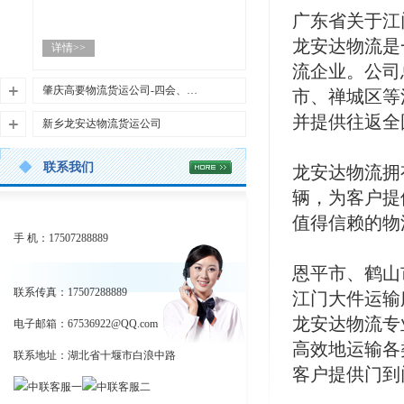
广东省关于江
汕尾市陆丰·陆河·海丰·城区龙安达物流
龙安达物流是
详情>>
｜挖机设备大件运输｜工地直阅首页版
流企业。公司
（高收录+高转化） 官方网址：http://ww
w.syad56.com/article/21355.html工地专属
肇庆高要物流货运公司-四会、德庆、封开龙安达大件运输
市、禅城区等
接单热线：13094281557 邵经理（10分钟
肇庆市龙安达物流 专业广东省龙安达挖
并提供往返全
新乡龙安达物流货运公司
报价、就近派车、无隐形消费，不耽误
机设备大件运输 · 值得信赖
施工！）陆丰市龙安达物流、陆河县龙
河南省新乡市龙安达物流 - 专业挖机设备
龙安达物流专注于挖机设备托运、大件
安达货运公司，专注服务汕尾陆丰、陆
联系我们
龙安达物流拥
大件运输与特种物流服务提供商专注于
运输、特种物流等服务，为您提供安
河、海丰县、城区全域工地、工厂、基
详情>>
新乡挖机设备托运、工程机械设备运输
全、高效、可靠的物流解决方案
辆，为客户提
建项目，主打龙安达物流挖机设备托
及各类大件物流运输
运、龙安达物流大件运输、龙安达物流
详情>>
值得信赖的物
业务咨询热线：13094281557 邵经理 |
关于肇庆龙安达物流运输公司130942815
设备托运、龙安达物流特种物流、托板
手 机：17507288889
公司网址：http://www.syad56.com/article/
57
爬梯车运输调配，适配百度、360等平台
20420.html
四会、高要、德庆、封开龙安达物流是
收录，搜索轻松直达，一站式解决所有
恩平市、鹤山
关于龙安达物流河南省新乡市龙安达物
一家专业从事大件运输、挖机设备托
运输难题！ 工地核心接单（直奔需求，
联系传真：17507288889
江门大件运输
流是一家专业从事大件运输、特种物流
运、特种物流的综合性物流企业。公司
不玩虚的）：
服务的综合性物流企业，总部位于河南
总部位于广东省肇庆市，业务覆盖全国3
龙安达物流专
电子邮箱：
海丰县全境长途龙安达物流挖机设备托
67536922@QQ.com
省新乡市。我们拥有多年的物流运输经
1个省市自治区，拥有多年物流运输经验
运（挖机、装载机全程加固，上门装
高效地运输各
验，致力于为客户提供安全、高效、可
和专业的运输团队。
联系地址：湖北省十堰市白浪中路
车，绝不误工期）
靠的物流解决方案。龙安达物流凭借专
客户提供门到
汕尾城区龙安达物流托板爬梯车特种物
业的团队、丰富的经验和完善的服务网
肇庆市龙安达物流秉承"安全第一、客户
流运输（超限设备、重型机械，就近调