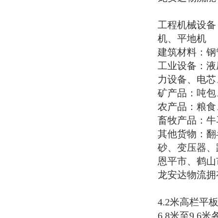
资源，包括：4.2米高栏、平板、集装
配备温控系统的冷藏车辆，适用于食
箱、冷藏车6.8米至9.6米各类专用车辆13
品、药品、花卉等需要恒温运输的货
米平板、高栏车17.5米平板、高栏及托板
物，确保货物品质。
工程机械设备
爬梯车各类特种运输车辆河南省新乡市
机、平地机
龙安达物流服务优势专业团队：拥有经
全国物流专线网络
建筑材料：钢
验丰富的物流专业人员和驾驶团队，确
四会、高要、德庆、封开龙安达物流拥
保运输安全高效设备齐全：配备各类专
有覆盖全国31个省市自治区的物流专线
工业设备：液
用车辆和托板爬梯车，满足不同货物运
网络，提供往返全国各地的货物运输服
力设备、电芯
输需求网络覆盖广：全国物流专线覆
务，确保货物快速、安全送达。
盖，能够到达全国各地安全保障：完善
矿产品：吨包
的安全管理体系，确保货物运输安全服
华北地区
农产品：粮食
务贴心：提供门到门服务，全程跟踪货
北京物流专线
畜牧产品：牛
物运输状态价格合理：透明的价格体
天津物流专线
系，无隐藏费用联系龙安达物流延津
河北物流专线
其他货物：翻
县、原阳县、获嘉县、新乡县如果您有
山西物流专线
砂、变压器、
大件运输、挖机设备托运或其他物流需
内蒙古物流专线
求，请随时联系我们，龙安达物流将为
华东地区
恩平市、鹤山
您提供专业的物流解决方案。业务咨询
上海物流专线
龙安达物流拥
热线：13094281557 邵经理公司网址：htt
江苏物流专线
p://www.shiyan56.cn/我们期待与您合作，
浙江物流专线
为您提供优质的物流服务！
安徽物流专线
4.2米高栏平
2025 龙安达物流 版权所有 | 专业大件运
福建物流专线
6.8米至9.6
输 | 挖机设备托运 | 特种物流服务
江西物流专线