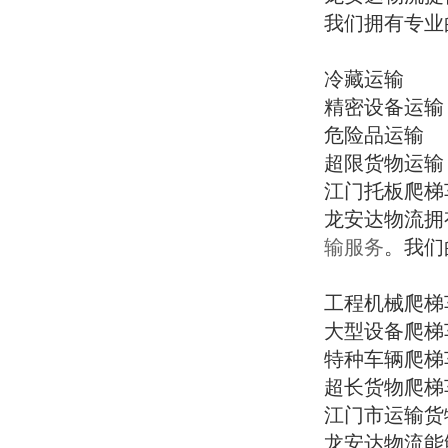
挖机设备托运、龙安达物流大件运输、
获嘉县、新乡县龙安达物流服务范围运
站式大件物流解决方案。
我们拥有专业
龙安达物流设备托运、龙安达物流特种
输货物类型新乡工程机械设备挖机、装
物流、托板爬梯车运输调配、机床模具
载机、压路机、摊铺机、旋挖钻机、打
肇庆特种物流
大件运输、工程设备托运、全国整车物
桩机、空压机、平地机新乡工业设备液
龙安达物流提供专业的特种物流服务，
冷藏运输
流、冷藏运输、工地搬家
压设备、配电柜、架桥机、流水线设
包括精密设备运输、危险品运输、冷藏
全国服务热线：13094281557 邵经理官方
精密设备运输
备、铸造设备、模具、电力设备建筑材
运输等，拥有完善的安全保障体系和专
网址：http://www.syad56.com/article/1864
危险品运输
料钢管、钢结构、模板、路牙石、大理
业的操作流程。
0.html
石、板房、栈桥其他货物吨包、石英
超限货物运输
龙安达物流 —— 汕尾陆丰、陆河、海
砂、矿粉、矿石、变压器、路灯、展览
物流专线
丰、城区专业大件物流、挖机设备托
江门托板爬梯
柜、滚丝设备新乡农副产品粮食、药
龙安达物流拥有覆盖全国的物流专线网
运、托板爬梯车运输实力品牌，线路
材、花卉、风景树、树苗、月季花、葛
络，提供往返全国各地的货物运输服
龙安达物流拥
广、车型全、货品多、时效稳、易收
根、草坪、畜牧产品搬家服务个人搬
务，确保货物快速、安全送达，为您节
录、好搜索，安全准时、信誉为本
输服务
。我们
家、工厂搬迁、工地搬家、舞台道具、
省物流成本。
吸尘器设备新乡全国物流专线覆盖华北
地区：北京、天津、河北、山西、内蒙
工地搬家
工程机械爬梯
古东北地区：辽宁、吉林、黑龙江华东
龙安达物流提供专业的工地搬家服务，
大型设备爬梯
地区：上海、江苏、浙江、安徽、福
包括个人工厂工地整车长途搬家、建筑
建、江西、山东中南地区：河南、湖
设备搬迁、基建设备运输等，为您的工
特种车辆爬梯
北、湖南、广东、广西、海南西南地
地搬迁提供全方位支持。
超长货物爬梯
区：重庆、四川、贵州、云南、西藏西
江门市运输货
北地区：陕西、甘肃、青海、宁夏、新
冷藏运输
疆车型资源龙安达物流拥有齐全的车型
龙安达物流提供专业的冷藏运输服务，
龙安达物流能