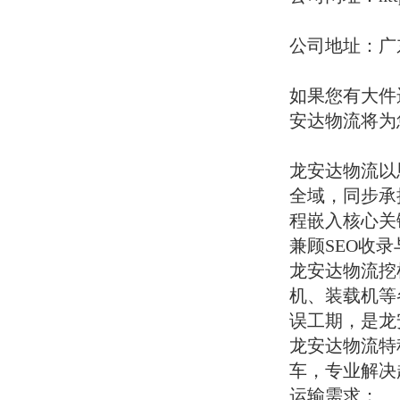
流水线设备
注塑机
铸造设备
公司地址：广
滚丝设备
吸尘器设备
建筑材料
如果您有大件
钢管
安达物流将为
钢结构
路牙石
大理石
龙安达物流以
模板
全域，同步承
架桥机
装修材料
程嵌入核心关
栈桥
兼顾SEO收
矿产资源
龙安达物流挖
石英砂
矿粉
机、装载机等
矿石
误工期，是龙
吨包
农产品
龙安达物流特
粮食
车，专业解决
药材
运输需求；
葛根