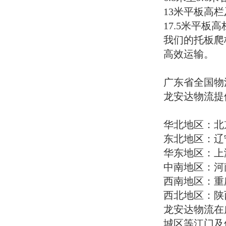
关键词高密度布局：全程嵌入龙安达物
山东物流专线
13米平板高
流、挖机设备托运、大件运输、设备托
华南地区
17.5米平板
运、特种物流、托板爬梯车运输调配，
广东物流专线
我们的托板爬
搜索排名更靠前
广西物流专线
线路地名全覆盖：全国省份、地级市、
海南物流专线
高效运输。
县级市完整罗列，网络蜘蛛全面抓取，
华中地区
收录更快更全
河南物流专线
货物品类超详尽：覆盖工程、工业、建
湖北物流专线
广东省全国物
筑、农业、搬家、特种货物，匹配海量
湖南物流专线
龙安达物流提
长尾搜索词
西南地区
车型信息完整：4.2 米–17.5 米全车型 +
重庆物流专线
特种车型，满足所有陆路公路运输需求
四川物流专线
华北地区：北
服务区域精准：全州、灵川、临桂、阳
贵州物流专线
东北地区：辽
朔全域覆盖，本地流量精准抓取
云南物流专线
正规安全可靠：专业团队、标准化装
西藏物流专线
华东地区：上
卸、全程货运保险、24 小时
西北地区
中南地区：河
24 小时极速响应：邵经理一对一服务，
陕西物流专线
西南地区：重
快速报价、快速派车、全程跟进，不耽
甘肃物流专线
误工期
青海物流专线
西北地区：陕
联系我们公司名称：龙安达物流、龙安
宁夏物流专线
龙安达物流在
达货运公司核心业务：龙安达物流大件
新疆物流专线
物流运输、龙安达物流挖机设备托运、
东北地区
城区等江门及