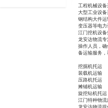
络，成为行业内值得信赖的物流合作伙
至上、服务优质、信誉为本"的经营理
派，快速直达）陆丰市龙安达物流大件
工程机械设备
伴。我们的托板爬梯车调配车队随时待
念，致力于为客户提供高效、安全、便
物流运输、陆河县工程设备+机床模具托
命，确保您的货物安全、准时送达目的
捷的物流运输服务。我们拥有各类专业
大型工业设备
运，全程GPS追踪 工地搬家、工厂搬
地。新乡龙安达物流核心业务专业延津
运输车辆和设备，能够满足不同客户的
迁、建材/农副产品运输，一站式搞定，
钢结构大件运
县、原阳县、获嘉县、新乡县挖机设备
多样化运输需求。
不用辗转找多家 核心保障（工地老板放
托运新乡龙安达物流拥有专业的挖机设
变压器等电力
心选）： 车型全：4.2米-17.5米高栏/平
备托运经验，配备专业的托板爬梯车，
无论您需要运输挖机装载机、压路机、
板/冷藏车、托板爬梯车+特种车型，挖
江门挖机设备
能够安全、高效地运输各类挖机设备。
摊铺机等工程机械设备，还是变压器、
机、建材、设备全能运 线路广：直达全
龙安达物流专
我们的司机团队经验丰富，熟悉全国各
配电柜、钢结构等大件货物，龙安达物
国31个省市、300+城市，无盲区往返，
地区路况，确保您的挖机设备安全送
流都能为您提供专业的物流解决方案。
操作人员，确
直达陆丰、陆河、海丰、城区工地 时效
达。大型工程机械设备运输作为专业的
快：本地10分钟响应、当日派车，长途3
备运输服务，
工程机械设备运输服务商，龙安达物流
我们的服务项目
6小时直达，坚决不耽误施工进度 有保
能够承接各类大型工程机械设备的运输
肇庆挖机设备托运
障：价格透明、免费上门，邵经理一对
任务，包括装载机、压路机、摊铺机、
四会、高要、德庆、封开龙安达物流专
一跟进 服务区域：陆丰市、陆河县、海
挖掘机托运
旋挖钻机等。我们根据设备特点制定个
业提供挖机设备托运服务，拥有专业的
丰县、汕尾城区全境及周边工地、工业
装载机运输
性化运输方案，确保设备在运输过程中
托板爬梯车和经验丰富的操作团队，确
园区龙安达物流——汕尾本地工地运输
的安全。延津县、原阳县、获嘉县、新
保您的挖机设备安全、准时送达目的
压路机托运
靠谱之选，易收录、好搜索，运挖机、
乡县大件运输与特种物流服务龙安达物
地。
运设备，找邵经理，省心、省时、更省
摊铺机运输
流专注于大件运输与特种物流服务，拥
钱！
有专业的运输团队和设备，能够处理各
肇庆大件运输
旋挖钻机托运
类超限、超重、超长、超宽货物的运
龙安达物流专注于大件运输多年，配备
江门特种物流
输。我们严格遵守国家相关法规，确保
专业的大件运输车辆和设备，能够安全
龙安达物流大件物流运输、龙安达物流
龙安达物流提
运输过程安全合规。延津县、原阳县、
运输各类超限、超重货物，为您提供一