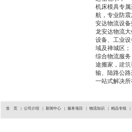
农副产品
机床模具专属
其他货物
航，专业防震
花卉
风景树
安达物流设备
树苗
龙安达物流大
月季花
设备、工业设
草坪
畜牧产品
域及禅城区；
牛马猪羊
综合物流服务
舞台道具
展览柜
途搬家，
建筑
路灯
输、陆路公路
板房
一站式解决所
出口产品
专业车队介绍
广东省肇庆市龙安达物流搬家公司拥有
一支专业的运输车队，车型齐全，能够
满足不同货物的运输需求。我们的司机
首 页
|
公司介绍
|
新闻中心
|
服务项目
|
物流知识
|
精品专线
|
团队经验丰富，熟悉全国路况，确保货
物安全、准时送达。
4.2米车型