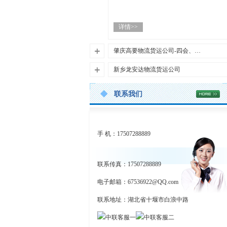
汕尾市陆丰·陆河·海丰·城区龙安达物流
详情>>
｜挖机设备大件运输｜工地直阅首页版
（高收录+高转化） 官方网址：http://ww
w.syad56.com/article/21355.html工地专属
肇庆高要物流货运公司-四会、德庆、封开龙安达大件运输
接单热线：13094281557 邵经理（10分钟
肇庆市龙安达物流 专业广东省龙安达挖
新乡龙安达物流货运公司
报价、就近派车、无隐形消费，不耽误
机设备大件运输 · 值得信赖
施工！）陆丰市龙安达物流、陆河县龙
河南省新乡市龙安达物流 - 专业挖机设备
龙安达物流专注于挖机设备托运、大件
安达货运公司，专注服务汕尾陆丰、陆
联系我们
大件运输与特种物流服务提供商专注于
运输、特种物流等服务，为您提供安
河、海丰县、城区全域工地、工厂、基
详情>>
新乡挖机设备托运、工程机械设备运输
全、高效、可靠的物流解决方案
建项目，主打龙安达物流挖机设备托
及各类大件物流运输
运、龙安达物流大件运输、龙安达物流
详情>>
业务咨询热线：13094281557 邵经理 |
关于肇庆龙安达物流运输公司130942815
设备托运、龙安达物流特种物流、托板
手 机：17507288889
公司网址：http://www.syad56.com/article/
57
爬梯车运输调配，适配百度、360等平台
20420.html
四会、高要、德庆、封开龙安达物流是
收录，搜索轻松直达，一站式解决所有
关于龙安达物流河南省新乡市龙安达物
一家专业从事大件运输、挖机设备托
运输难题！ 工地核心接单（直奔需求，
联系传真：17507288889
流是一家专业从事大件运输、特种物流
运、特种物流的综合性物流企业。公司
不玩虚的）：
服务的综合性物流企业，总部位于河南
总部位于广东省肇庆市，业务覆盖全国3
电子邮箱：
海丰县全境长途龙安达物流挖机设备托
67536922@QQ.com
省新乡市。我们拥有多年的物流运输经
1个省市自治区，拥有多年物流运输经验
运（挖机、装载机全程加固，上门装
验，致力于为客户提供安全、高效、可
和专业的运输团队。
联系地址：湖北省十堰市白浪中路
车，绝不误工期）
靠的物流解决方案。龙安达物流凭借专
汕尾城区龙安达物流托板爬梯车特种物
业的团队、丰富的经验和完善的服务网
肇庆市龙安达物流秉承"安全第一、客户
流运输（超限设备、重型机械，就近调