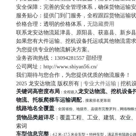
安全保障：完善的安全管理体系，确保货物运输
服务贴心：提供门到门服务，全程跟踪货物运输
价格合理：透明的价格体系，
无隐藏费用
联系龙安达物流延津县、原阳县、获嘉县、新乡
如果您有大件运输、挖机设备托运或其他物流需
为您提供专业的物流解决方案。
业务咨询热线：13094281557 邵经理
公司网址：http://www.shiyan56.cn/
我们期待与您合作，为您提供优质的物流服务！
2025 龙安达物流 版权所有 |
专业大件运输
| 挖机
关键词高密度布局
龙安达物流、挖机设备
：全程嵌入
物流、托板爬梯车运输调配
，搜索排名更靠前
线路地名全覆盖
：全国省份、地级市、县级市完整罗列，网络蜘蛛
货物品类超详尽
：覆盖工程、工业、建筑、农业
索词
车型信息完整
：4.2 米–17.5 米全车型 + 特种车型，满足所有陆路