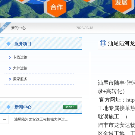
新闻中心
2023-02-18
汕尾陆河
服务项目
输-陆
专线运输
大件运输
搬家服务
汕尾市陆丰·陆
录+高转化）
官方网址：http://w
新闻中心
工地专属
接单
耽误施工！）
汕尾陆河龙安达工程机械大件运输-陆丰海丰物流货运公司
陆丰市龙安达
区全域工地、