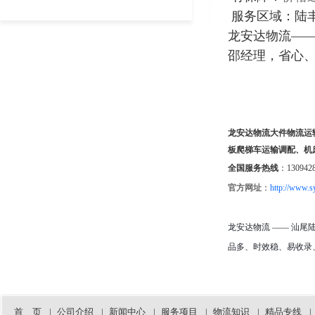
络，成为行业内值得信赖的物流合作伙
至上、服务优质、信誉为本"的经营理
派，快速直达）陆丰市龙安达物流大件
伴。我们的托板爬梯车调配车队随时待
服务区域：陆
念，致力于为客户提供高效、安全、便
物流运输、陆河县工程设备+机床模具托
命，确保您的货物安全、准时送达目的
捷的物流运输服务。我们拥有各类专业
龙安达物流—
运，全程GPS追踪 工地搬家、工厂搬
地。新乡龙安达物流核心业务专业延津
运输车辆和设备，能够满足不同客户的
迁、建材/农副产品运输，一站式搞定，
邵经理，省心
县、原阳县、获嘉县、新乡县挖机设备
多样化运输需求。
不用辗转找多家 核心保障（工地老板放
托运新乡龙安达物流拥有专业的挖机设
心选）： 车型全：4.2米-17.5米高栏/平
备托运经验，配备专业的托板爬梯车，
无论您需要运输挖机装载机、压路机、
板/冷藏车、托板爬梯车+特种车型，挖
能够安全、高效地运输各类挖机设备。
摊铺机等工程机械设备，还是变压器、
机、建材、设备全能运 线路广：直达全
我们的司机团队经验丰富，熟悉全国各
配电柜、钢结构等大件货物，龙安达物
国31个省市、300+城市，无盲区往返，
地区路况，确保您的挖机设备安全送
流都能为您提供专业的物流解决方案。
龙安达物流大件物流运
直达陆丰、陆河、海丰、城区工地 时效
达。大型工程机械设备运输作为专业的
快：本地10分钟响应、当日派车，长途3
板爬梯车运输调配、机
工程机械设备运输服务商，龙安达物流
我们的服务项目
6小时直达，坚决不耽误施工进度 有保
全国服务热线
：130942
能够承接各类大型工程机械设备的运输
肇庆挖机设备托运
障：价格透明、免费上门，邵经理一对
任务，包括装载机、压路机、摊铺机、
四会、高要、德庆、封开龙安达物流专
官方网址
：
http://www.s
一跟进 服务区域：陆丰市、陆河县、海
旋挖钻机等。我们根据设备特点制定个
业提供挖机设备托运服务，拥有专业的
丰县、汕尾城区全境及周边工地、工业
性化运输方案，确保设备在运输过程中
托板爬梯车和经验丰富的操作团队，确
园区龙安达物流——汕尾本地工地运输
的安全。延津县、原阳县、获嘉县、新
保您的挖机设备安全、准时送达目的
龙安达物流 —— 汕
靠谱之选，易收录、好搜索，运挖机、
乡县大件运输与特种物流服务龙安达物
地。
运设备，找邵经理，省心、省时、更省
品多、时效稳、易收录
流专注于大件运输与特种物流服务，拥
钱！
有专业的运输团队和设备，能够处理各
肇庆大件运输
类超限、超重、超长、超宽货物的运
龙安达物流专注于大件运输多年，配备
输。我们严格遵守国家相关法规，确保
专业的大件运输车辆和设备，能够安全
龙安达物流大件物流运输、龙安达物流
运输过程安全合规。延津县、原阳县、
首 页
运输各类超限、超重货物，为您提供一
|
公司介绍
|
新闻中心
|
服务项目
|
物流知识
|
精品专线
|