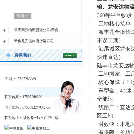
输、龙安达物
汕尾市陆丰·陆河·海丰·城区龙安达物流
360等平台收录
详情>>
｜挖机设备大件运输｜工地直阅首页版
工地核心接单
（高收录+高转化） 官方网址：http://ww
w.syad56.com/article/21355.html工地专属
肇庆高要物流货运公司-四会、德庆、封开龙安达大件运输
海丰县全境长
接单热线：13094281557 邵经理（10分钟
肇庆市龙安达物流 专业广东省龙安达挖
不误工期）
新乡龙安达物流货运公司
报价、就近派车、无隐形消费，不耽误
机设备大件运输 · 值得信赖
施工！）陆丰市龙安达物流、陆河县龙
汕尾城区龙安
河南省新乡市龙安达物流 - 专业挖机设备
龙安达物流专注于挖机设备托运、大件
安达货运公司，专注服务汕尾陆丰、陆
联系我们
大件运输与特种物流服务提供商专注于
快速直达）
运输、特种物流等服务，为您提供安
河、海丰县、城区全域工地、工厂、基
详情>>
新乡挖机设备托运、工程机械设备运输
全、高效、可靠的物流解决方案
陆丰市龙安达物
建项目，主打龙安达物流挖机设备托
及各类大件物流运输
运、龙安达物流大件运输、龙安达物流
详情>>
工地搬家、工
业务咨询热线：13094281557 邵经理 |
关于肇庆龙安达物流运输公司130942815
设备托运、龙安达物流特种物流、托板
手 机：17507288889
公司网址：http://www.syad56.com/article/
57
核心保障（工
爬梯车运输调配，适配百度、360等平台
20420.html
四会、高要、德庆、封开龙安达物流是
收录，搜索轻松直达，一站式解决所有
车型全：4.2米
关于龙安达物流河南省新乡市龙安达物
一家专业从事大件运输、挖机设备托
运输难题！ 工地核心接单（直奔需求，
联系传真：17507288889
流是一家专业从事大件运输、特种物流
全能运
运、特种物流的综合性物流企业。公司
不玩虚的）：
服务的综合性物流企业，总部位于河南
总部位于广东省肇庆市，业务覆盖全国3
线路广：直达全
电子邮箱：
海丰县全境长途龙安达物流挖机设备托
67536922@QQ.com
省新乡市。我们拥有多年的物流运输经
1个省市自治区，拥有多年物流运输经验
运（挖机、装载机全程加固，上门装
区工地
验，致力于为客户提供安全、高效、可
和专业的运输团队。
联系地址：湖北省十堰市白浪中路
车，绝不误工期）
靠的物流解决方案。龙安达物流凭借专
时效快：本地1
汕尾城区龙安达物流托板爬梯车特种物
业的团队、丰富的经验和完善的服务网
肇庆市龙安达物流秉承"安全第一、客户
流运输（超限设备、重型机械，就近调
有保障：
价格